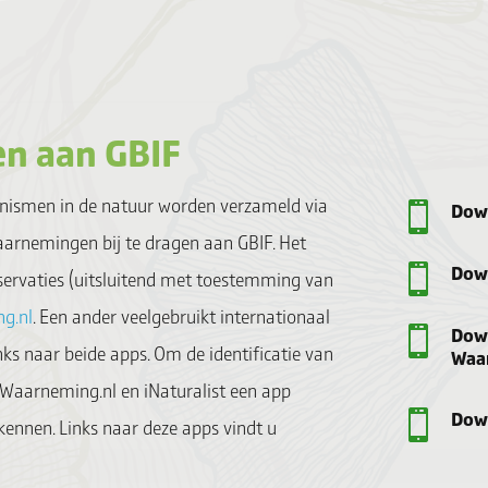
en aan GBIF
nismen in de natuur worden verzameld via
Down

waarnemingen bij te dragen aan GBIF. Het
Down

bservaties (uitsluitend met toestemming van
g.nl
. Een ander veelgebruikt internationaal
Down

inks naar beide apps. Om de identificatie van
Waa
aarneming.nl en iNaturalist een app
Down

ennen. Links naar deze apps vindt u