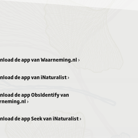
load de app van Waarneming.nl ›
load de app van iNaturalist ›
load de app ObsIdentify van
rneming.nl ›
load de app Seek van iNaturalist ›