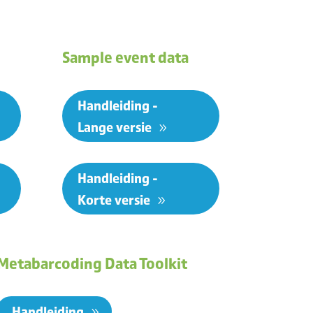
Sample event data
Handleiding -
Lange versie
Handleiding -
Korte versie
Metabarcoding Data Toolkit
Handleiding