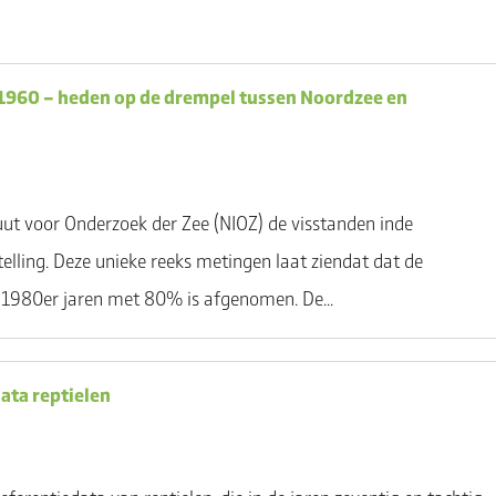
HOME
NLBIF CALL
DISSCO-NL
ZELF MEEDOE
n 1960 – heden op de drempel tussen Noordzee en
uut voor Onderzoek der Zee (NIOZ) de visstanden inde
elling. Deze unieke reeks metingen laat ziendat dat de
e 1980er jaren met 80% is afgenomen. De...
data reptielen