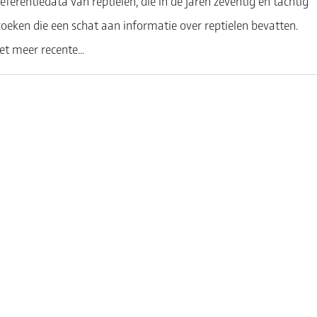
 referentiedata van reptielen, die in de jaren zeventig en tachtig
zoeken die een schat aan informatie over reptielen bevatten.
 meer recente...